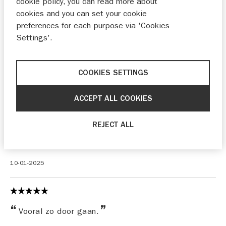
cookie policy, you can read more about
13-01-2025
cookies and you can set your cookie
preferences for each purpose via 'Cookies
Settings'.
Prijs kwaliteit en service
COOKIES SETTINGS
10-01-2025
ACCEPT ALL COOKIES
Goede service is steeds moeilijker te vinden, hier
REJECT ALL
word je netjes en correct geholpen. Zeker een review
waard!
10-01-2025
Vooral zo door gaan.