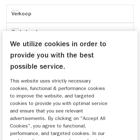
Verkoop
Onderhoud
We utilize cookies in order to
provide you with the best
possible service.
Tevreden met de eerste check van deze auto,auto
sinds 2024 in bezit en vandaar nog geen ervaring
This website uses strictly necessary
met deze dealer
cookies, functional & performance cookies
to improve the website, and targeted
13-01-2025
cookies to provide you with optimal service
and ensure that you see relevant
advertisements. By clicking on "Accept All
Al meer dan 45 klant bij Suzuki. Betekend dat we
Cookies", you agree to functional,
performance, and targeted cookies. In our
tevreden zijn.