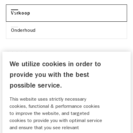
Verkoop
Onderhoud
We utilize cookies in order to
Blij met aanschaf van onze nieuwe Suzuki Swift!!
provide you with the best
Castelijns
20-11-2025
possible service.
This website uses strictly necessary
cookies, functional & performance cookies
prettige en inhoudsvolle ervaring bij aanschaf
to improve the website, and targeted
Mevr. Willekens
cookies to provide you with optimal service
20-11-2025
and ensure that you see relevant