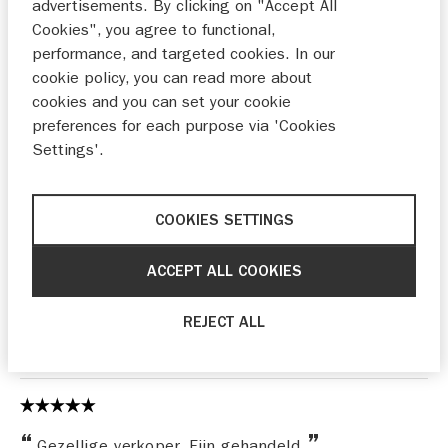
advertisements. By clicking on "Accept All
Cookies", you agree to functional,
performance, and targeted cookies. In our
Ik ben erg positief!
cookie policy, you can read more about
cookies and you can set your cookie
Mevr. Joosten
12-11-2025
preferences for each purpose via 'Cookies
Settings'.
Enigste minpuntje, al die emails die verstuurd
COOKIES SETTINGS
worden. Vooral de laatste vonden we een beetje
kinderachtig met: "nog 1 nachtje slapen" enz. 4-5
ACCEPT ALL COOKIES
emails na aankoop is voor ons niet nodig. Voor de
rest top geholpen, blij met aankoop
REJECT ALL
30-10-2025
Gezellige verkoper. Fijn gehandeld.