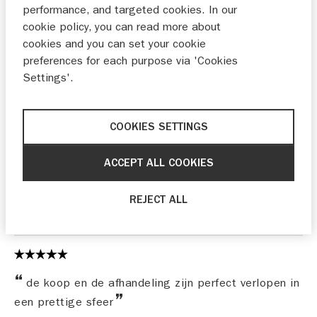
performance, and targeted cookies. In our
13-08-2024
cookie policy, you can read more about
cookies and you can set your cookie
preferences for each purpose via 'Cookies
Settings'.
Fijne service en verstand van zaken.
07-08-2024
COOKIES SETTINGS
ACCEPT ALL COOKIES
Waarom denken wij dat wij al jaren klant bij deze
zijn.
REJECT ALL
06-08-2024
de koop en de afhandeling zijn perfect verlopen in
een prettige sfeer