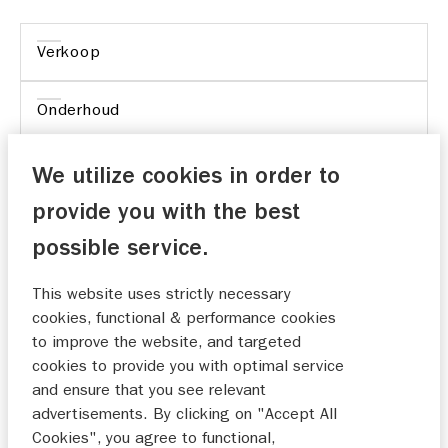
Verkoop
Onderhoud
We utilize cookies in order to
provide you with the best
Netjes received gestaan en keurig geholpen
possible service.
13-08-2024
This website uses strictly necessary
cookies, functional & performance cookies
to improve the website, and targeted
Heel netjes geholpen duidelijk uitgelegd wat
cookies to provide you with optimal service
welke opties waren zowel voor in de auto als voor de
and ensure that you see relevant
levertijd. Netjes op de hoogte gehouden van het
advertisements. By clicking on "Accept All
hele proces . Van bestelling tot aan de aflevering
Cookies", you agree to functional,