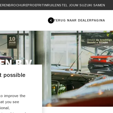
IEREN
BROCHURE
PROEFRIT
INRUILEN
STEL JOUW SUZUKI SAMEN
TERUG NAAR DEALERPAGINA
N B.V.
t possible
to improve the
hat you see
ional,