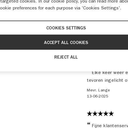
targeted cookies. In our cookie policy, you can read more abo
cookie preferences for each purpose via 'Cookies Settings'.
79 beoordelingen
COOKIES SETTINGS
derhoud
ACCEPT ALL COOKIES
REJECT ALL
Elke keer weer ee
tevoren ingelicht o
Mevr. Lange
13-06-2025
Fijne klantenserv