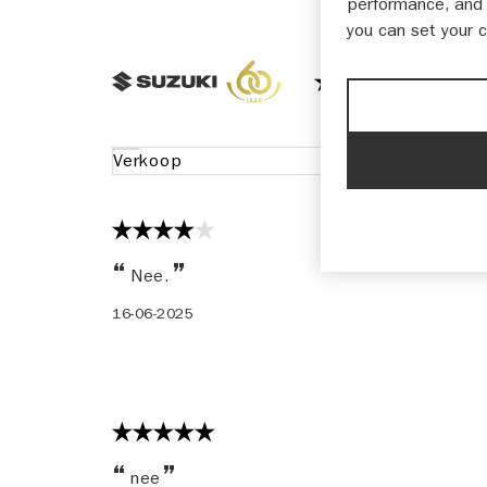
performance, and 
you can set your 
9,4
1
Verkoop
On
Nee.
16-06-2025
nee