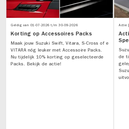
Geldig van
01-07-2026
t/m
30-09-2026
Actie 
Korting op Accessoires Packs
Act
Spe
Maak jouw Suzuki Swift, Vitara, S-Cross of e
Suzu
VITARA nóg leuker met Accessoire Packs.
de t
Nu tijdelijk 10% korting op geselecteerde
gele
Packs. Bekijk de actie!
Suzu
uitv