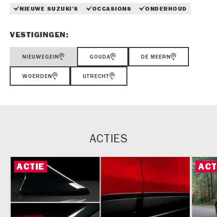
NIEUWE SUZUKI'S
OCCASIONS
ONDERHOUD
VESTIGINGEN:
NIEUWEGEIN
GOUDA
DE MEERN
WOERDEN
UTRECHT
ACTIES
ACTIE
ACT