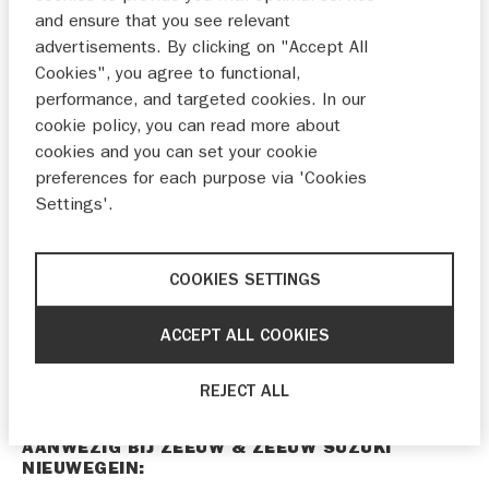
and ensure that you see relevant
advertisements. By clicking on "Accept All
INRUILEN
PROEFRIT
Cookies", you agree to functional,
performance, and targeted cookies. In our
cookie policy, you can read more about
cookies and you can set your cookie
WELKOM BIJ ZEEUW & ZEEUW NIEUWEGEIN
preferences for each purpose via 'Cookies
Op deze pagina vind je de openingstijden van onze
Settings'.
showroom en werkplaats. Neem gerust contact met
ons op of bezoek onze locatie.
COOKIES SETTINGS
Sterke prijs-kwaliteitverhouding
Deskundig advies
ACCEPT ALL COOKIES
Betrouwbare service
Duidelijke afspraken
REJECT ALL
AANWEZIG BIJ ZEEUW & ZEEUW SUZUKI
NIEUWEGEIN: