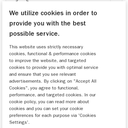
We utilize cookies in order to
provide you with the best
Jouw Suzuki-dealer heeft meestal de beschikking
over de meest uitgebreide uitvoering van het model.
possible service.
VOORKEURSDATUM
This website uses strictly necessary
cookies, functional & performance cookies
to improve the website, and targeted
cookies to provide you with optimal service
and ensure that you see relevant
MA
DI
WO
DO
VR
ZA
ZO
advertisements. By clicking on "Accept All
Cookies", you agree to functional,
27
28
29
30
31
1
2
performance, and targeted cookies. In our
cookie policy, you can read more about
3
4
5
6
7
8
9
cookies and you can set your cookie
10
11
12
13
14
15
16
preferences for each purpose via 'Cookies
Settings'.
17
18
19
20
21
22
23