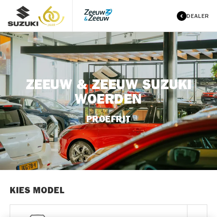
DEALER
ZEEUW & ZEEUW SUZUKI
WOERDEN
PROEFRIT
KIES MODEL