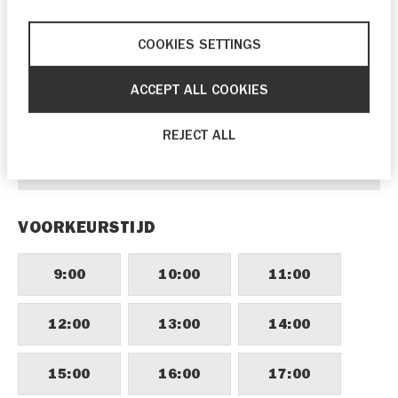
24
25
26
27
28
29
30
COOKIES SETTINGS
31
1
2
3
4
5
6
ACCEPT ALL COOKIES
Als je graag eerder langs wilt komen, kun je
contact opnemen met
Zeeuw & Zeeuw
REJECT ALL
Suzuki Woerden
via telefoonnummer
0348
481 490
.
VOORKEURSTIJD
9:00
10:00
11:00
12:00
13:00
14:00
15:00
16:00
17:00