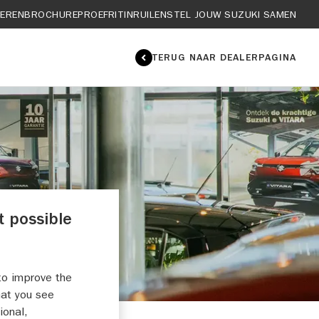
IEREN
BROCHURE
PROEFRIT
INRUILEN
STEL JOUW SUZUKI SAMEN
TERUG NAAR DEALERPAGINA
t possible
to improve the
hat you see
ional,