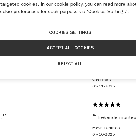
targeted cookies. In our cookie policy, you can read more abo
cookie preferences for each purpose via 'Cookies Settings'.
64 beoordelingen
COOKIES SETTINGS
ACCEPT ALL COOKIES
REJECT ALL
Nog nooit prob
van Beek
03-11-2025
l.
Bekende monteurs
Mevr. Deurloo
07-10-2025