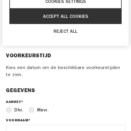
COOKIES SETTINGS
31
1
2
3
4
5
6
ACCEPT ALL COOKIES
Als je graag eerder langs wilt komen, kun je
contact opnemen met
Blitterswijk V.O.F.
REJECT ALL
via telefoonnummer
0345 641 263
.
VOORKEURSTIJD
Kies een datum om de beschikbare voorkeurstijden
te zien.
GEGEVENS
AANHEF*
Dhr.
Mevr.
VOORNAAM*