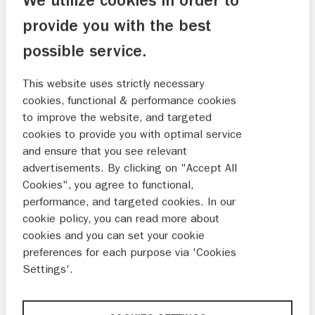
We utilize cookies in order to
gegevens achter. Wij nemen vervolgens binnen één
provide you with the best
werkdag telefonisch contact met je op om jouw
afspraak in te plannen.
possible service.
VOORKEURSDATUM
This website uses strictly necessary
cookies, functional & performance cookies
to improve the website, and targeted
cookies to provide you with optimal service
and ensure that you see relevant
MA
DI
WO
DO
VR
ZA
ZO
advertisements. By clicking on "Accept All
Cookies", you agree to functional,
27
28
29
30
31
1
2
performance, and targeted cookies. In our
cookie policy, you can read more about
3
4
5
6
7
8
9
cookies and you can set your cookie
10
11
12
13
14
15
16
preferences for each purpose via 'Cookies
Settings'.
17
18
19
20
21
22
23
24
25
26
27
28
29
30