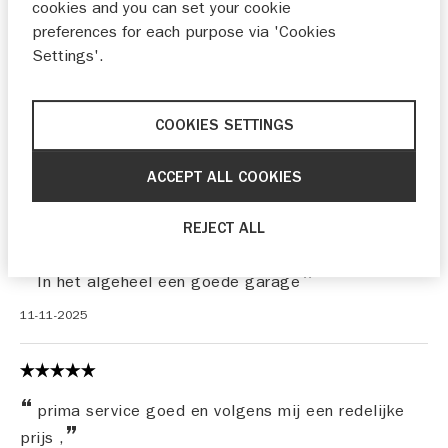
cookies and you can set your cookie
preferences for each purpose via 'Cookies
Settings'.
Door de kleinschaligheid van de dealer weet de
dealer mijn wensen en het is prettig zaken doen
zonder dat er wordt aangedrongen. Persoonlijke
COOKIES SETTINGS
aandacht en alles op maat voor mij als klant.
Bruno
ACCEPT ALL COOKIES
20-11-2025
REJECT ALL
In het algeheel een goede garage
11-11-2025
prima service goed en volgens mij een redelijke
prijs ,