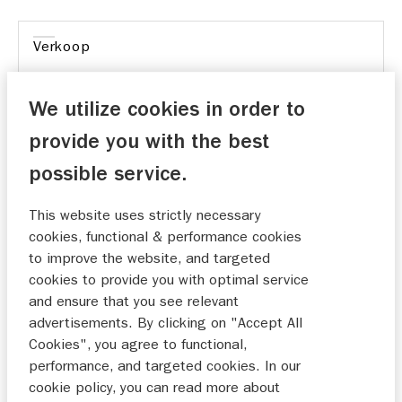
Verkoop
Onderhoud
We utilize cookies in order to
provide you with the best
possible service.
Goed
This website uses strictly necessary
cookies, functional & performance cookies
24-11-2025
to improve the website, and targeted
cookies to provide you with optimal service
and ensure that you see relevant
goed werk.
advertisements. By clicking on "Accept All
Cookies", you agree to functional,
de de Jong
performance, and targeted cookies. In our
21-11-2025
cookie policy, you can read more about