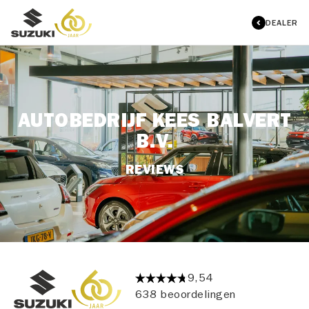
DEALER
AUTOBEDRIJF KEES BALVERT
B.V.
REVIEWS
9,54
638 beoordelingen