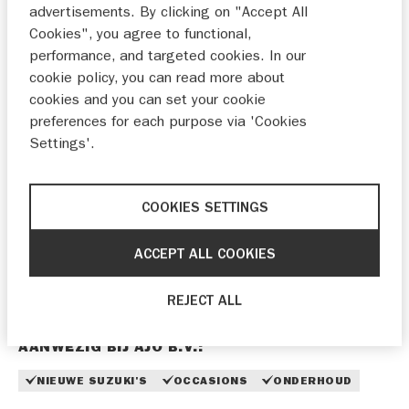
INRUILEN
PROEFRIT
advertisements. By clicking on "Accept All
Cookies", you agree to functional,
performance, and targeted cookies. In our
cookie policy, you can read more about
cookies and you can set your cookie
WELKOM
preferences for each purpose via 'Cookies
Op deze pagina vind je de openingstijden van onze
Settings'.
showroom en werkplaats. Neem gerust contact met
ons op of bezoek onze locatie.
COOKIES SETTINGS
Sterke prijs-kwaliteitverhouding
Deskundig advies
ACCEPT ALL COOKIES
Betrouwbare service
Duidelijke afspraken
REJECT ALL
AANWEZIG BIJ AJO B.V.:
NIEUWE SUZUKI'S
OCCASIONS
ONDERHOUD