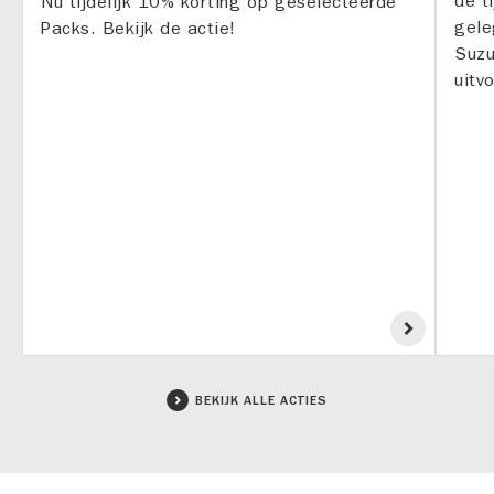
de t
Nu tijdelijk 10% korting op geselecteerde
gele
Packs. Bekijk de actie!
Suzu
uitv
BEKIJK ALLE ACTIES