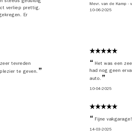
den steeds geduldig
Mevr. van de Kamp - v
t verliep prettig.
10-06-2025
 gekregen. Er
 zeer tevreden
Het was een zeer
had nog geen ervar
jplezier te geven.
auto.
10-04-2025
Fijne vakgarage
14-03-2025