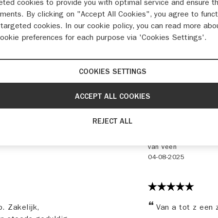
eted cookies to provide you with optimal service and ensure t
ments. By clicking on "Accept All Cookies", you agree to funct
targeted cookies. In our cookie policy, you can read more abo
44 beoordelingen
cookie preferences for each purpose via 'Cookies Settings'.
derhoud
COOKIES SETTINGS
ACCEPT ALL COOKIES
Vanaf begin van 
REJECT ALL
aflevering van de 
van Veen
04-08-2025
. Zakelijk,
Van a tot z een 