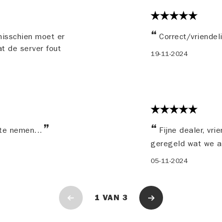
misschien moet er
Correct/vriendel
t de server fout
19-11-2024
 te nemen...
Fijne dealer, vri
geregeld wat we 
05-11-2024
1
VAN
3