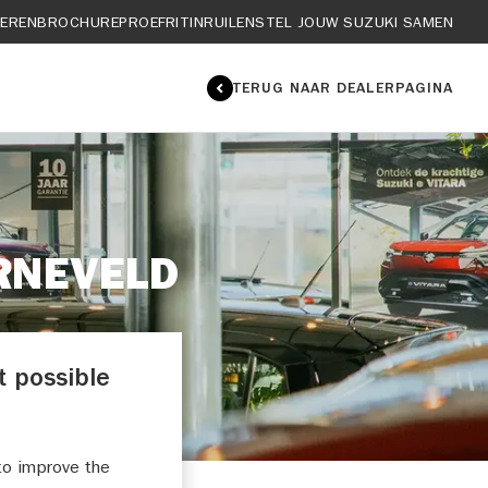
IEREN
BROCHURE
PROEFRIT
INRUILEN
STEL JOUW SUZUKI SAMEN
TERUG NAAR DEALERPAGINA
RNEVELD
t possible
to improve the