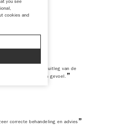
hat you see
ional,
ut cookies and
onderhandelen tot de uitleg van de
auto een zeer tevreden gevoel.
zeer correcte behandeling en advies