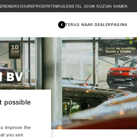
IEREN
BROCHURE
PROEFRIT
INRUILEN
STEL JOUW SUZUKI SAMEN
TERUG NAAR DEALERPAGINA
N BV
t possible
to improve the
hat you see