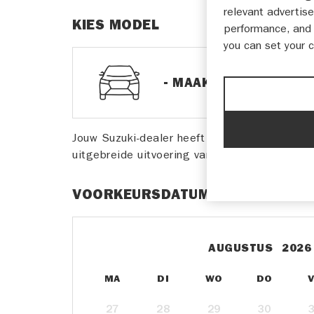
relevant advertise
KIES MODEL
performance, and 
you can set your 
Jouw Suzuki-dealer heeft meestal de beschi
uitgebreide uitvoering van het model.
VOORKEURSDATUM
MA
DI
WO
DO
27
28
29
30