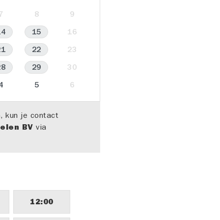
7
8
9
14
15
16
21
22
23
28
29
30
4
5
6
, kun je contact
ielen BV
via
12:00