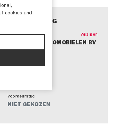
ional,
ut cookies and
SAMENVATTING
Dealer
Wijzigen
PIJNAPPEL AUTOMOBIELEN BV
Model
NIET GEKOZEN
Voorkeursdatum
NIET GEKOZEN
Voorkeurstijd
NIET GEKOZEN