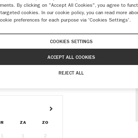
ments. By clicking on "Accept All Cookies", you agree to funct
targeted cookies. In our cookie policy, you can read more abo
cookie preferences for each purpose via 'Cookies Settings'.
COOKIES SETTINGS
ACCEPT ALL COOKIES
kking over de meest
REJECT ALL
VR
ZA
ZO
31
1
2