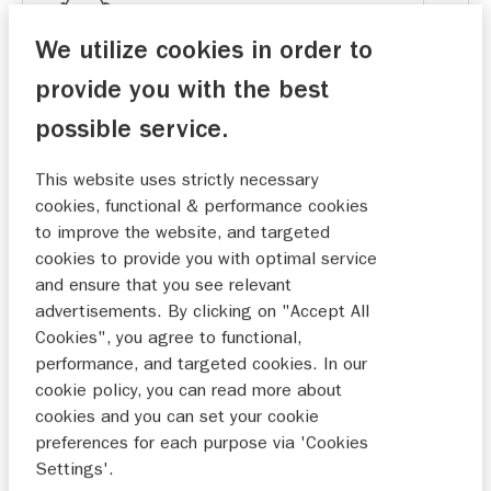
We utilize cookies in order to
provide you with the best
Jouw Suzuki-dealer heeft meestal de beschikking
over de meest uitgebreide uitvoering van het model.
possible service.
VOORKEURSDATUM
This website uses strictly necessary
cookies, functional & performance cookies
to improve the website, and targeted
cookies to provide you with optimal service
and ensure that you see relevant
MA
DI
WO
DO
VR
ZA
ZO
advertisements. By clicking on "Accept All
Cookies", you agree to functional,
27
28
29
30
31
1
2
performance, and targeted cookies. In our
cookie policy, you can read more about
3
4
5
6
7
8
9
cookies and you can set your cookie
10
11
12
13
14
15
16
preferences for each purpose via 'Cookies
Settings'.
17
18
19
20
21
22
23