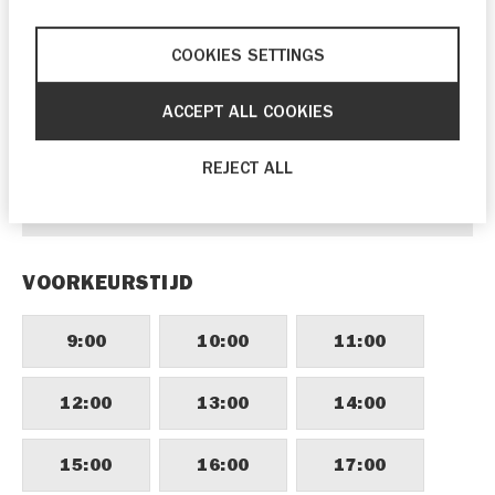
24
25
26
27
28
29
30
COOKIES SETTINGS
31
1
2
3
4
5
6
ACCEPT ALL COOKIES
Als je graag eerder langs wilt komen, kun je
contact opnemen met
Autobedrijf van
REJECT ALL
Rennes B.V.
via telefoonnummer
0316
526 592
.
VOORKEURSTIJD
9:00
10:00
11:00
12:00
13:00
14:00
15:00
16:00
17:00