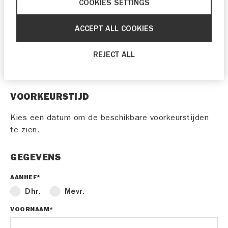
COOKIES SETTINGS
31
1
2
3
4
5
6
ACCEPT ALL COOKIES
Als je graag eerder langs wilt komen, kun je
contact opnemen met
Wilmink Enschede
REJECT ALL
B.V.
via telefoonnummer
053 430 4630
.
VOORKEURSTIJD
Kies een datum om de beschikbare voorkeurstijden
te zien.
GEGEVENS
AANHEF*
Dhr.
Mevr.
VOORNAAM*