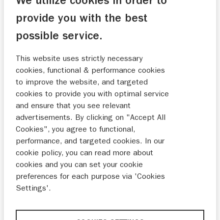
We utilize cookies in order to
gegevens achter. Wij nemen vervolgens binnen één
provide you with the best
werkdag telefonisch contact met je op om jouw
afspraak in te plannen.
possible service.
VOORKEURSDATUM
This website uses strictly necessary
cookies, functional & performance cookies
to improve the website, and targeted
cookies to provide you with optimal service
and ensure that you see relevant
MA
DI
WO
DO
VR
ZA
ZO
advertisements. By clicking on "Accept All
Cookies", you agree to functional,
27
28
29
30
31
1
2
performance, and targeted cookies. In our
cookie policy, you can read more about
3
4
5
6
7
8
9
cookies and you can set your cookie
10
11
12
13
14
15
16
preferences for each purpose via 'Cookies
Settings'.
17
18
19
20
21
22
23
24
25
26
27
28
29
30