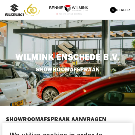
DEALER
WILMINK ENSCHEDE B.V.
SHOWROOMAFSPRAAK
SHOWROOMAFSPRAAK AANVRAGEN
Selecteer een voorkeursdatum en -tijdstip en laat je