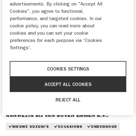
INRUILEN
PROEFRIT
advertisements. By clicking on "Accept All
Cookies", you agree to functional,
performance, and targeted cookies. In our
cookie policy, you can read more about
cookies and you can set your cookie
WELKOM
preferences for each purpose via 'Cookies
Op deze pagina vind je de openingstijden van onze
Settings'.
showroom en werkplaats. Neem gerust contact met
ons op of bezoek onze locatie.
COOKIES SETTINGS
Sterke prijs-kwaliteitverhouding
Deskundig advies
ACCEPT ALL COOKIES
Betrouwbare service
Duidelijke afspraken
REJECT ALL
AANWEZIG BIJ VAN BOVEN EMMEN B.V.:
NIEUWE SUZUKI'S
OCCASIONS
ONDERHOUD