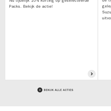
de t
Nu tijdelijk 10% korting op geselecteerde
gele
Packs. Bekijk de actie!
Suzu
uitv
BEKIJK ALLE ACTIES