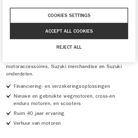
COOKIES SETTINGS
OVAA MOTORS IS DÉ MOTORSPECIALIST
ACCEPT ALL COOKIES
VAN ZEELAND SINDS 1978.
Wij zijn exclusief Suzuki dealer. Bij ons vindt u dus
REJECT ALL
alle Suzuki modellen in de showroom. Daarnaast
kunnen wij u adviseren over originele Suzuki
motoraccessoires, Suzuki merchandise en Suzuki
onderdelen.
Financiering- en verzekeringsoplossingen
Nieuwe en gebruikte wegmotoren, cross-en
enduro motoren, en scooters
Ruim 40 jaar ervaring
Verhuur van motoren