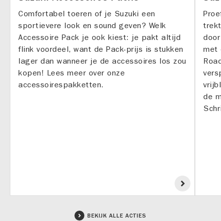
Comfortabel toeren of je Suzuki een
Proe
sportievere look en sound geven? Welk
trek
Accessoire Pack je ook kiest: je pakt altijd
door
flink voordeel, want de Pack-prijs is stukken
met 
lager dan wanneer je de accessoires los zou
Road
kopen! Lees meer over onze
vers
accessoirespakketten.
vrij
de m
Schri
BEKIJK ALLE ACTIES