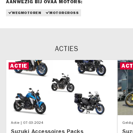
AANWEZIG BIJ OVAA MOTORS:
WEGMOTOREN
MOTORCROSS
ACTIES
ACTIE
ACT
Actie |
07-03-2024
Geldi
Suzuki Accessoires Packs
Suz