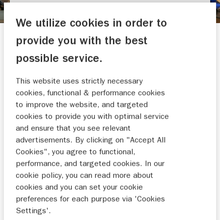
OVAA MOTORS
We utilize cookies in order to
Mercuriusweg 1
provide you with the best
4382 NC VLISSINGEN
possible service.
0118 461 485
info@ovaamotors.nl
This website uses strictly necessary
cookies, functional & performance cookies
to improve the website, and targeted
cookies to provide you with optimal service
and ensure that you see relevant
advertisements. By clicking on "Accept All
BOEK EEN
WERKPLAATSAFSP
PROEFRIT
RAAK
Cookies", you agree to functional,
performance, and targeted cookies. In our
cookie policy, you can read more about
cookies and you can set your cookie
preferences for each purpose via 'Cookies
NIEUWS EN
Settings'.
ACTIES