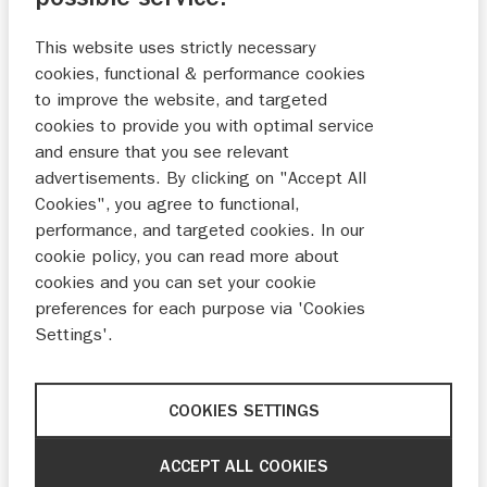
NL
This website uses strictly necessary
MODEL MOTOR*
cookies, functional & performance cookies
to improve the website, and targeted
cookies to provide you with optimal service
and ensure that you see relevant
BOUWJAAR*
advertisements. By clicking on "Accept All
Cookies", you agree to functional,
performance, and targeted cookies. In our
KILOMETERSTAND*
cookie policy, you can read more about
cookies and you can set your cookie
preferences for each purpose via 'Cookies
WEET JE AL WAT ER VOOR ONDERHOUD GEDAAN MOET
Settings'.
WORDEN? ZO JA, LAAT HET DAN HIER WETEN.
COOKIES SETTINGS
ACCEPT ALL COOKIES