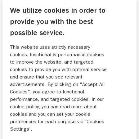
We utilize cookies in order to
provide you with the best
VOORKEURSDATUM
possible service.
This website uses strictly necessary
cookies, functional & performance cookies
to improve the website, and targeted
MA
DI
WO
DO
VR
ZA
ZO
cookies to provide you with optimal service
and ensure that you see relevant
27
28
29
30
31
1
2
advertisements. By clicking on "Accept All
Cookies", you agree to functional,
3
4
5
6
7
8
9
performance, and targeted cookies. In our
10
11
12
13
14
15
16
cookie policy, you can read more about
cookies and you can set your cookie
17
18
19
20
21
22
23
preferences for each purpose via 'Cookies
24
25
26
27
28
29
30
Settings'.
31
1
2
3
4
5
6