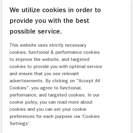
We utilize cookies in order to
provide you with the best
VOORKEURSDATUM
possible service.
This website uses strictly necessary
cookies, functional & performance cookies
to improve the website, and targeted
MA
DI
WO
DO
VR
ZA
ZO
cookies to provide you with optimal service
and ensure that you see relevant
27
28
29
30
31
1
2
advertisements. By clicking on "Accept All
Cookies", you agree to functional,
3
4
5
6
7
8
9
performance, and targeted cookies. In our
10
11
12
13
14
15
16
cookie policy, you can read more about
cookies and you can set your cookie
17
18
19
20
21
22
23
preferences for each purpose via 'Cookies
24
25
26
27
28
29
30
Settings'.
31
1
2
3
4
5
6