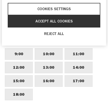
COOKIES SETTINGS
Als je graag eerder langs wilt komen, kun je
contact opnemen met
Quadwinkel.nl
via
ACCEPT ALL COOKIES
telefoonnummer
0342 465 739
.
REJECT ALL
VOORKEURSTIJD
9:00
10:00
11:00
12:00
13:00
14:00
15:00
16:00
17:00
18:00