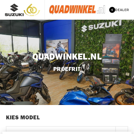
DEALER
QUADWINKEL.NL
PROEFRIT
KIES MODEL