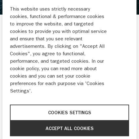
WORMER WATERSPORT
This website uses strictly necessary
cookies, functional & performance cookies
Veerdijk 26
to improve the website, and targeted
1531 MS WORMER
cookies to provide you with optimal service
and ensure that you see relevant
06 27299912
advertisements. By clicking on "Accept All
info@wormerwatersport.nl
Cookies", you agree to functional,
performance, and targeted cookies. In our
cookie policy, you can read more about
cookies and you can set your cookie
preferences for each purpose via 'Cookies
BUITENBOORD-
RUBBERBOTEN
Settings'.
MOTOREN
COOKIES SETTINGS
ACCEPT ALL COOKIES
NIEUWS EN
ACTIES