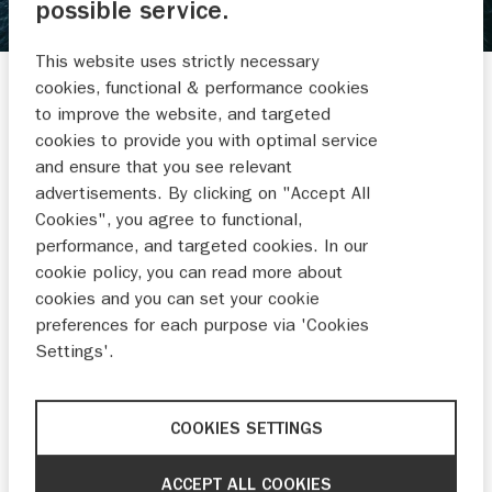
possible service.
OUTBOARD OCCASIONS
This website uses strictly necessary
De Feart 19A
cookies, functional & performance cookies
9247 CK URETERP
to improve the website, and targeted
0512 764 766
cookies to provide you with optimal service
and ensure that you see relevant
info@outboard-occasions.nl
advertisements. By clicking on "Accept All
Cookies", you agree to functional,
performance, and targeted cookies. In our
cookie policy, you can read more about
cookies and you can set your cookie
BUITENBOORD-
RUBBERBOTEN
preferences for each purpose via 'Cookies
MOTOREN
Settings'.
COOKIES SETTINGS
NIEUWS EN
ACTIES
ACCEPT ALL COOKIES