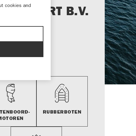
ut cookies and
TERSPORT B.V.
g 10
G LINDEN
5 312 003
@penswatersport.nl
ITENBOORD-
RUBBERBOTEN
MOTOREN