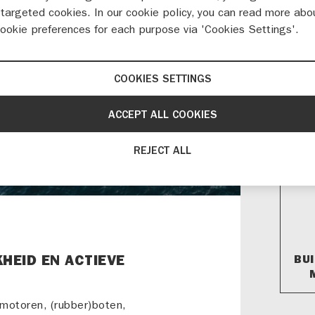
targeted cookies. In our cookie policy, you can read more abo
WA
cookie preferences for each purpose via 'Cookies Settings'.
Hardwe
COOKIES SETTINGS
5439 N
ACCEPT ALL COOKIES
048
info
REJECT ALL
KHEID EN ACTIEVE
BU
motoren, (rubber)boten,