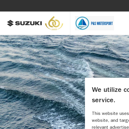
We utilize c
service.
This website uses
website, and targ
relevant advertise