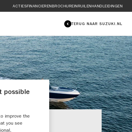
ACTIES
FINANCIEREN
BROCHURE
INRUILEN
HANDLEIDINGEN
TERUG NAAR SUZUKI.NL
t possible
to improve the
hat you see
S
ional,