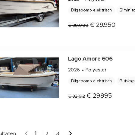
Bilgepomp elektrisch
Biminit
€ 29.950
€ 38.000
Lago Amore 606
2026
Polyester
Bilgepomp elektrisch
Buiskap
€ 29.995
€ 32.612
ultaten
1
2
3