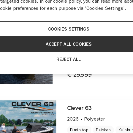
targeted cookies. In our cookie policy, you can read more abo
€ 16.999
cookie preferences for each purpose via 'Cookies Settings'.
COOKIES SETTINGS
Lago Amore 633
ACCEPT ALL COOKIES
2026
Polyester
REJECT ALL
€ 29.999
Clever 63
2026
Polyester
Biminitop
Buiskap
Kuipku