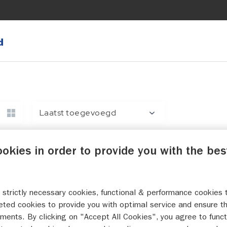
Laatst toegevoegd
ultaten
1
2
3
ookies in order to provide you with the bes
Lago Amore 485
2026
Polyester
 strictly necessary cookies, functional & performance cookies 
eted cookies to provide you with optimal service and ensure t
Biminitop
Buiskap
Kuipku
ments. By clicking on "Accept All Cookies", you agree to funct