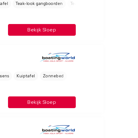
afel
Teak-look gangboorden
Teak-look kuip
Bekijk Sloep
ssens
Kuiptafel
Zonnebed
Bekijk Sloep