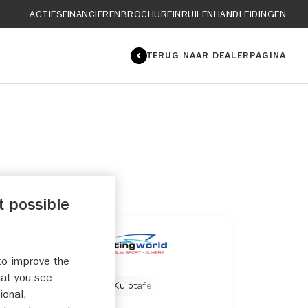
ACTIES
FINANCIEREN
BROCHURE
INRUILEN
HANDLEIDINGEN
TERUG NAAR DEALERPAGINA
t possible
to improve the
hat you see
ssens
Kuipspeakers
Kuiptafel
ional,