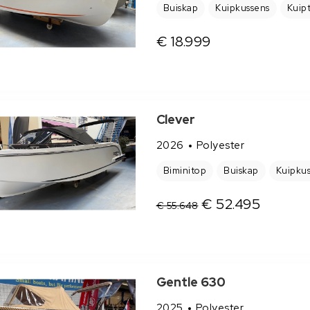
Buiskap
Kuipkussens
Kuipt
€ 18.999
Clever
2026
Polyester
Biminitop
Buiskap
Kuipku
€ 52.495
€ 55.648
Gentle 630
2025
Polyester