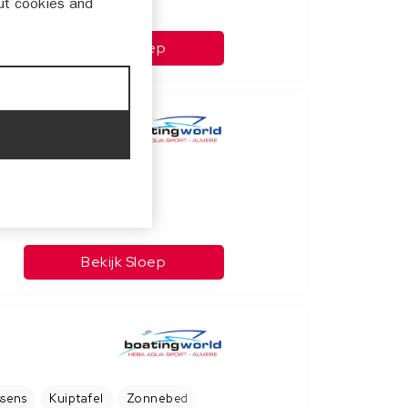
ut cookies and
Bekijk Sloep
Bekijk Sloep
ssens
Kuiptafel
Zonnebed