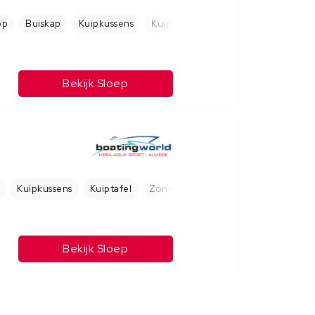
op
Buiskap
Kuipkussens
Kuipspeakers
Bekijk Sloep
Kuipkussens
Kuiptafel
Zonnebed
Bekijk Sloep