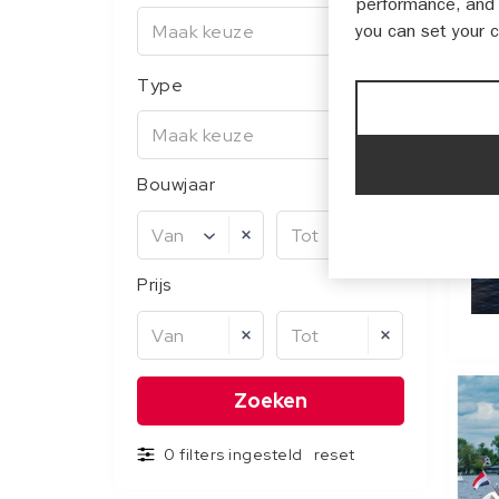
performance, and 
Maak keuze
you can set your 
Type
Maak keuze
Bouwjaar
Van
Tot
Prijs
Van
Tot
0 filters ingesteld
reset