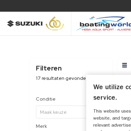
Filteren
17
resultaten
gevonden
17
res
We utilize c
service.
Conditie
This website uses
Maak keuze
website, and targ
relevant advertise
Merk