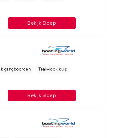
Bekijk Sloep
ok gangboorden
Teak-look kuip
Zonnebed
Bekijk Sloep