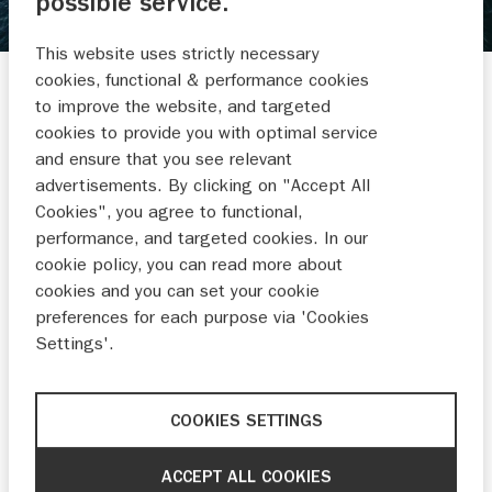
possible service.
MOLENAAR WATERSPORT
This website uses strictly necessary
Scheendijk 15 123
cookies, functional & performance cookies
3621 VC BREUKELEN
to improve the website, and targeted
cookies to provide you with optimal service
035 577 9855
and ensure that you see relevant
info@molenaarwatersport.nl
advertisements. By clicking on "Accept All
Cookies", you agree to functional,
performance, and targeted cookies. In our
cookie policy, you can read more about
cookies and you can set your cookie
preferences for each purpose via 'Cookies
BUITENBOORD-
RUBBERBOTEN
MOTOREN
Settings'.
COOKIES SETTINGS
NIEUWS EN
ACCEPT ALL COOKIES
ACTIES