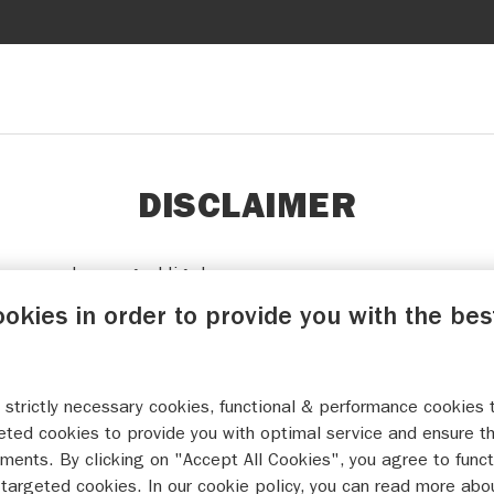
DISCLAIMER
oorwaarden zorgvuldig door.
ookies in order to provide you with the bes
ieboekje voor Suzuki-product(en) (“Product(en)”) dat we a
ieboekje”) alleen gebruiken als u de volgende voorwaarden
den”) hebt gelezen en hiermee akkoord gaat.
 strictly necessary cookies, functional & performance cookies 
VOORWAARDEN
eted cookies to provide you with optimal service and ensure t
ments. By clicking on "Accept All Cookies", you agree to funct
targeted cookies. In our cookie policy, you can read more abo