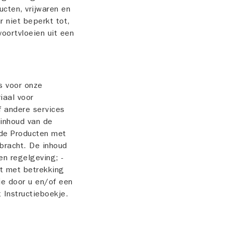
ucten, vrijwaren en
r niet beperkt tot,
oortvloeien uit een
es voor onze
iaal voor
f andere services
 inhoud van de
 de Producten met
ebracht. De inhoud
en regelgeving; -
kt met betrekking
ie door u en/of een
 Instructieboekje.