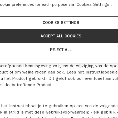
cookie preferences for each purpose via 'Cookies Settings'.
aarden zijn van toepassing op al uw gebruik met betrekki
Door op de onderstaande knop te klikken, wordt u geacht d
n te hebben aanvaard. Wij kunnen te allen tijde naar eig
COOKIES SETTINGS
e kennisgeving deze Gebruiksvoorwaarden wijzigen.
ACCEPT ALL COOKIES
an de voorwaarden
 moment, naar eigen goeddunken en zonder voorafgaande k
REJECT ALL
ing tot het verstrekken van Instructieboekjes onderbreken
en. De inhoud van het Instructieboekje kan van tijd tot tijd
oorafgaande kennisgeving volgens de wijziging van de spec
duct of om welke reden dan ook. Lees het Instructieboekje
s u het Product gebruikt. Dit geldt ook oor eventueel aanvu
et desbetreffende Product.
 het Instructieboekje te gebruiken op een van de volgende
k in strijd is met deze Gebruiksvoorwaarden; - elk gebruik