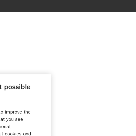
t possible
anbieden op deze
to improve the
hat you see
ional,
ut cookies and