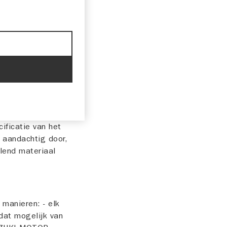
ng tot het
eze
en goeddunken en
ennisgeving, onze
, stopzetten,
 worden herzien of
ificatie van het
 aandachtig door,
llend materiaal
 manieren: - elk
 dat mogelijk van