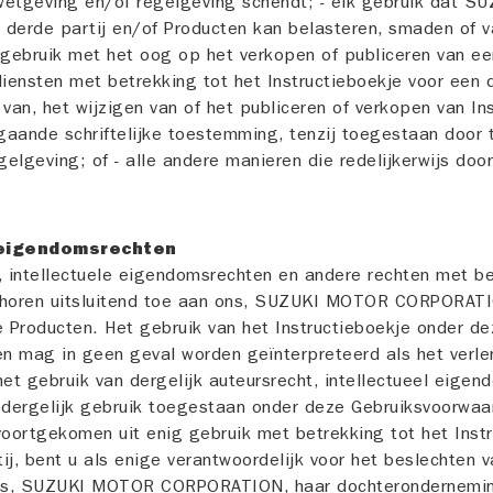
wetgeving en/of regelgeving schendt; - elk gebruik dat 
erde partij en/of Producten kan belasteren, smaden of va
 gebruik met het oog op het verkopen of publiceren van ee
diensten met betrekking tot het Instructieboekje voor een d
an, het wijzigen van of het publiceren of verkopen van In
gaande schriftelijke toestemming, tenzij toegestaan door 
elgeving; of - alle andere manieren die redelijkerwijs doo
e eigendomsrechten
, intellectuele eigendomsrechten en andere rechten met be
behoren uitsluitend toe aan ons, SUZUKI MOTOR CORPORAT
e Producten. Het gebruik van het Instructieboekje onder d
n mag in geen geval worden geïnterpreteerd als het verle
et gebruik van dergelijk auteursrecht, intellectueel eigen
r dergelijk gebruik toegestaan onder deze Gebruiksvoorwaa
voortgekomen uit enig gebruik met betrekking tot het Inst
ij, bent u als enige verantwoordelijk voor het beslechten v
 ons, SUZUKI MOTOR CORPORATION, haar dochterondernemin