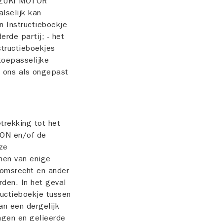
SUZUKI MOTOR
lselijk kan
n Instructieboekje
erde partij; - het
structieboekjes
toepasselijke
r ons als ongepast
trekking tot het
ION en/of de
eze
nen van enige
domsrecht en ander
rden. In het geval
ructieboekje tussen
an een dergelijk
gen en gelieerde