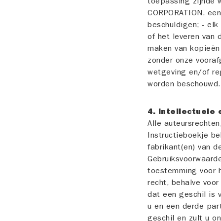
toepassing zijnde 
CORPORATION, een d
beschuldigen; - elk
of het leveren van 
maken van kopieën v
zonder onze vooraf
wetgeving en/of reg
worden beschouwd.
4. Intellectuel
Alle auteursrechten
Instructieboekje 
fabrikant(en) van d
Gebruiksvoorwaarde
toestemming voor h
recht, behalve voo
dat een geschil is 
u en een derde part
geschil en zult u