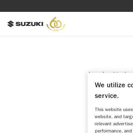
Lees de volgende v
We utilize c
U mag het instruct
website (“Instruct
service.
(“Gebruiksvoorwaar
This website uses
GEBRUIKS
website, and targ
relevant advertise
performance, and 