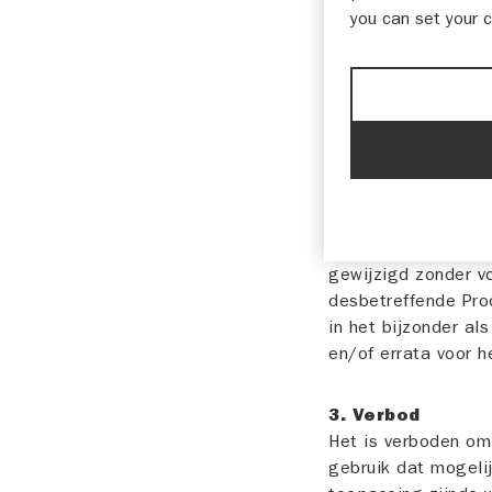
1. Toepassing
you can set your 
Deze Gebruiksvoorw
Instructieboekje. 
Gebruiksvoorwaarde
zonder voorafgaand
2. Reikwijdte v
Wij kunnen, op elk
service met betrekk
annuleren of wijzig
gewijzigd zonder v
desbetreffende Pro
in het bijzonder al
en/of errata voor h
3. Verbod
Het is verboden om
gebruik dat mogelij