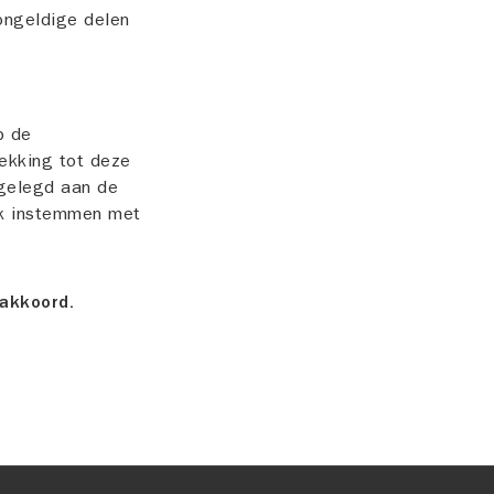
 ongeldige delen
p de
rekking tot deze
rgelegd aan de
ijk instemmen met
 akkoord.