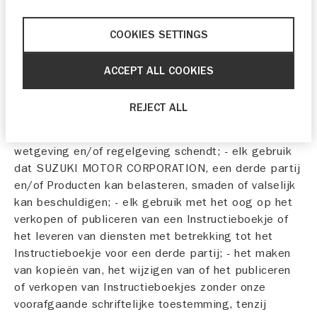
materiaal en/of errata voor het desbetreffende
Product.
COOKIES SETTINGS
3. Verbod
ACCEPT ALL COOKIES
Het is verboden om het Instructieboekje te gebruiken
op een van de volgende manieren: - elk gebruik dat
REJECT ALL
mogelijk in strijd is met deze Gebruiksvoorwaarden; -
elk gebruik dat mogelijk van toepassing zijnde
wetgeving en/of regelgeving schendt; - elk gebruik
dat SUZUKI MOTOR CORPORATION, een derde partij
en/of Producten kan belasteren, smaden of valselijk
kan beschuldigen; - elk gebruik met het oog op het
verkopen of publiceren van een Instructieboekje of
het leveren van diensten met betrekking tot het
Instructieboekje voor een derde partij; - het maken
van kopieën van, het wijzigen van of het publiceren
of verkopen van Instructieboekjes zonder onze
voorafgaande schriftelijke toestemming, tenzij