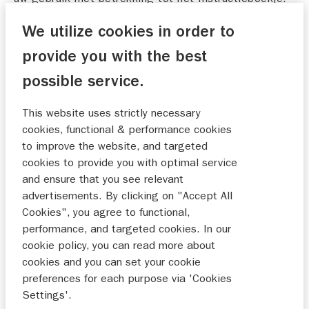
Door op de onderstaande knop te klikken, wordt u
We utilize cookies in order to
geacht deze Gebruiksvoorwaarden te hebben
aanvaard. Wij kunnen te allen tijde naar eigen
provide you with the best
goeddunken en zonder voorafgaande kennisgeving
possible service.
deze Gebruiksvoorwaarden wijzigen.
This website uses strictly necessary
2. Reikwijdte van de voorwaarden
cookies, functional & performance cookies
Wij kunnen, op elk moment, naar eigen goeddunken
to improve the website, and targeted
en zonder voorafgaande kennisgeving, onze service
cookies to provide you with optimal service
met betrekking tot het verstrekken van
and ensure that you see relevant
Instructieboekjes onderbreken, stopzetten, annuleren
advertisements. By clicking on "Accept All
of wijzigen. De inhoud van het Instructieboekje kan
Cookies", you agree to functional,
van tijd tot tijd worden herzien of gewijzigd zonder
performance, and targeted cookies. In our
voorafgaande kennisgeving volgens de wijziging van
cookie policy, you can read more about
de specificatie van het desbetreffende Product of
cookies and you can set your cookie
om welke reden dan ook. Lees het Instructieboekje
preferences for each purpose via 'Cookies
aandachtig door, in het bijzonder als u het Product
Settings'.
gebruikt. Dit geldt ook oor eventueel aanvullend