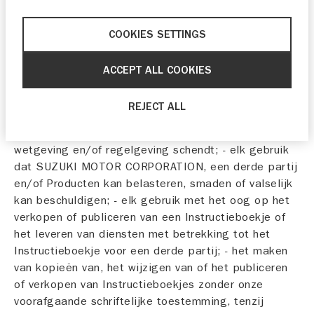
materiaal en/of errata voor het desbetreffende
Product.
COOKIES SETTINGS
3. Verbod
ACCEPT ALL COOKIES
Het is verboden om het Instructieboekje te gebruiken
op een van de volgende manieren: - elk gebruik dat
REJECT ALL
mogelijk in strijd is met deze Gebruiksvoorwaarden; -
elk gebruik dat mogelijk van toepassing zijnde
wetgeving en/of regelgeving schendt; - elk gebruik
dat SUZUKI MOTOR CORPORATION, een derde partij
en/of Producten kan belasteren, smaden of valselijk
kan beschuldigen; - elk gebruik met het oog op het
verkopen of publiceren van een Instructieboekje of
het leveren van diensten met betrekking tot het
Instructieboekje voor een derde partij; - het maken
van kopieën van, het wijzigen van of het publiceren
of verkopen van Instructieboekjes zonder onze
voorafgaande schriftelijke toestemming, tenzij