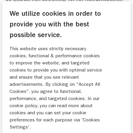
Door op de onderstaande knop te klikken, wordt u
We utilize cookies in order to
geacht deze Gebruiksvoorwaarden te hebben
aanvaard. Wij kunnen te allen tijde naar eigen
provide you with the best
goeddunken en zonder voorafgaande kennisgeving
possible service.
deze Gebruiksvoorwaarden wijzigen.
This website uses strictly necessary
2. Reikwijdte van de voorwaarden
cookies, functional & performance cookies
Wij kunnen, op elk moment, naar eigen goeddunken
to improve the website, and targeted
en zonder voorafgaande kennisgeving, onze service
cookies to provide you with optimal service
met betrekking tot het verstrekken van
and ensure that you see relevant
Instructieboekjes onderbreken, stopzetten, annuleren
advertisements. By clicking on "Accept All
of wijzigen. De inhoud van het Instructieboekje kan
Cookies", you agree to functional,
van tijd tot tijd worden herzien of gewijzigd zonder
performance, and targeted cookies. In our
voorafgaande kennisgeving volgens de wijziging van
cookie policy, you can read more about
de specificatie van het desbetreffende Product of
cookies and you can set your cookie
om welke reden dan ook. Lees het Instructieboekje
preferences for each purpose via 'Cookies
aandachtig door, in het bijzonder als u het Product
Settings'.
gebruikt. Dit geldt ook oor eventueel aanvullend