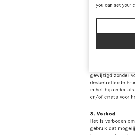
1. Toepassing
you can set your 
Deze Gebruiksvoorw
Instructieboekje. 
Gebruiksvoorwaarde
zonder voorafgaand
2. Reikwijdte v
Wij kunnen, op elk
service met betrekk
annuleren of wijzig
gewijzigd zonder v
desbetreffende Pro
in het bijzonder al
en/of errata voor h
3. Verbod
Het is verboden om
gebruik dat mogelij