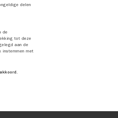
 ongeldige delen
p de
rekking tot deze
rgelegd aan de
ijk instemmen met
 akkoord.