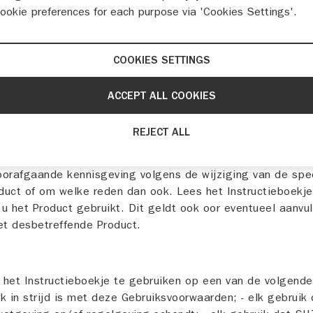
cookie preferences for each purpose via 'Cookies Settings'.
aarden zijn van toepassing op al uw gebruik met betrekki
Door op de onderstaande knop te klikken, wordt u geacht d
n te hebben aanvaard. Wij kunnen te allen tijde naar eig
COOKIES SETTINGS
e kennisgeving deze Gebruiksvoorwaarden wijzigen.
ACCEPT ALL COOKIES
an de voorwaarden
 moment, naar eigen goeddunken en zonder voorafgaande k
REJECT ALL
ing tot het verstrekken van Instructieboekjes onderbreken
en. De inhoud van het Instructieboekje kan van tijd tot tijd
oorafgaande kennisgeving volgens de wijziging van de spec
duct of om welke reden dan ook. Lees het Instructieboekje
s u het Product gebruikt. Dit geldt ook oor eventueel aanvu
et desbetreffende Product.
 het Instructieboekje te gebruiken op een van de volgende
k in strijd is met deze Gebruiksvoorwaarden; - elk gebruik