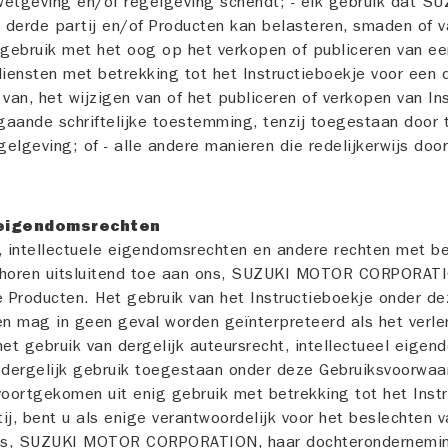
wetgeving en/of regelgeving schendt; - elk gebruik dat 
erde partij en/of Producten kan belasteren, smaden of va
 gebruik met het oog op het verkopen of publiceren van ee
diensten met betrekking tot het Instructieboekje voor een d
an, het wijzigen van of het publiceren of verkopen van In
gaande schriftelijke toestemming, tenzij toegestaan door 
elgeving; of - alle andere manieren die redelijkerwijs doo
e eigendomsrechten
, intellectuele eigendomsrechten en andere rechten met be
behoren uitsluitend toe aan ons, SUZUKI MOTOR CORPORAT
e Producten. Het gebruik van het Instructieboekje onder d
n mag in geen geval worden geïnterpreteerd als het verle
et gebruik van dergelijk auteursrecht, intellectueel eigen
r dergelijk gebruik toegestaan onder deze Gebruiksvoorwaa
voortgekomen uit enig gebruik met betrekking tot het Inst
ij, bent u als enige verantwoordelijk voor het beslechten v
 ons, SUZUKI MOTOR CORPORATION, haar dochterondernemin