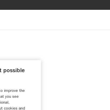
t possible
anbieden op deze
to improve the
hat you see
ional,
ut cookies and