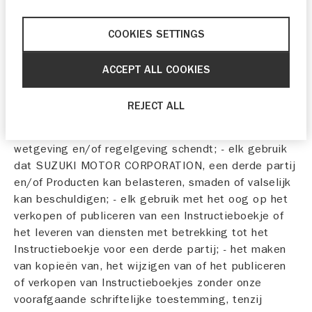
materiaal en/of errata voor het desbetreffende
Product.
COOKIES SETTINGS
3. Verbod
ACCEPT ALL COOKIES
Het is verboden om het Instructieboekje te gebruiken
op een van de volgende manieren: - elk gebruik dat
REJECT ALL
mogelijk in strijd is met deze Gebruiksvoorwaarden; -
elk gebruik dat mogelijk van toepassing zijnde
wetgeving en/of regelgeving schendt; - elk gebruik
dat SUZUKI MOTOR CORPORATION, een derde partij
en/of Producten kan belasteren, smaden of valselijk
kan beschuldigen; - elk gebruik met het oog op het
verkopen of publiceren van een Instructieboekje of
het leveren van diensten met betrekking tot het
Instructieboekje voor een derde partij; - het maken
van kopieën van, het wijzigen van of het publiceren
of verkopen van Instructieboekjes zonder onze
voorafgaande schriftelijke toestemming, tenzij