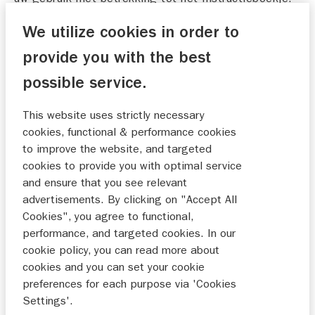
Door op de onderstaande knop te klikken, wordt u
We utilize cookies in order to
geacht deze Gebruiksvoorwaarden te hebben
aanvaard. Wij kunnen te allen tijde naar eigen
provide you with the best
goeddunken en zonder voorafgaande kennisgeving
possible service.
deze Gebruiksvoorwaarden wijzigen.
This website uses strictly necessary
2. Reikwijdte van de voorwaarden
cookies, functional & performance cookies
Wij kunnen, op elk moment, naar eigen goeddunken
to improve the website, and targeted
en zonder voorafgaande kennisgeving, onze service
cookies to provide you with optimal service
met betrekking tot het verstrekken van
and ensure that you see relevant
Instructieboekjes onderbreken, stopzetten, annuleren
advertisements. By clicking on "Accept All
of wijzigen. De inhoud van het Instructieboekje kan
Cookies", you agree to functional,
van tijd tot tijd worden herzien of gewijzigd zonder
performance, and targeted cookies. In our
voorafgaande kennisgeving volgens de wijziging van
cookie policy, you can read more about
de specificatie van het desbetreffende Product of
cookies and you can set your cookie
om welke reden dan ook. Lees het Instructieboekje
preferences for each purpose via 'Cookies
aandachtig door, in het bijzonder als u het Product
Settings'.
gebruikt. Dit geldt ook oor eventueel aanvullend