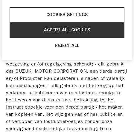
materiaal en/of errata voor het desbetreffende
Product.
COOKIES SETTINGS
3. Verbod
ACCEPT ALL COOKIES
Het is verboden om het Instructieboekje te gebruiken
op een van de volgende manieren: - elk gebruik dat
REJECT ALL
mogelijk in strijd is met deze Gebruiksvoorwaarden; -
elk gebruik dat mogelijk van toepassing zijnde
wetgeving en/of regelgeving schendt; - elk gebruik
dat SUZUKI MOTOR CORPORATION, een derde partij
en/of Producten kan belasteren, smaden of valselijk
kan beschuldigen; - elk gebruik met het oog op het
verkopen of publiceren van een Instructieboekje of
het leveren van diensten met betrekking tot het
Instructieboekje voor een derde partij; - het maken
van kopieën van, het wijzigen van of het publiceren
of verkopen van Instructieboekjes zonder onze
voorafgaande schriftelijke toestemming, tenzij