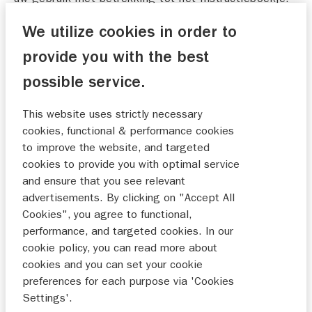
Door op de onderstaande knop te klikken, wordt u
We utilize cookies in order to
geacht deze Gebruiksvoorwaarden te hebben
aanvaard. Wij kunnen te allen tijde naar eigen
provide you with the best
goeddunken en zonder voorafgaande kennisgeving
possible service.
deze Gebruiksvoorwaarden wijzigen.
This website uses strictly necessary
2. Reikwijdte van de voorwaarden
cookies, functional & performance cookies
Wij kunnen, op elk moment, naar eigen goeddunken
to improve the website, and targeted
en zonder voorafgaande kennisgeving, onze service
cookies to provide you with optimal service
met betrekking tot het verstrekken van
and ensure that you see relevant
Instructieboekjes onderbreken, stopzetten, annuleren
advertisements. By clicking on "Accept All
of wijzigen. De inhoud van het Instructieboekje kan
Cookies", you agree to functional,
van tijd tot tijd worden herzien of gewijzigd zonder
performance, and targeted cookies. In our
voorafgaande kennisgeving volgens de wijziging van
cookie policy, you can read more about
de specificatie van het desbetreffende Product of
cookies and you can set your cookie
om welke reden dan ook. Lees het Instructieboekje
preferences for each purpose via 'Cookies
aandachtig door, in het bijzonder als u het Product
Settings'.
gebruikt. Dit geldt ook oor eventueel aanvullend