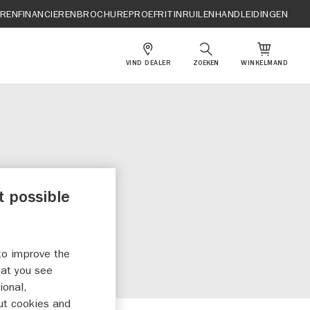
EREN
FINANCIEREN
BROCHURE
PROEFRIT
INRUILEN
HANDLEIDINGEN
VIND DEALER
ZOEKEN
WINKELMAND
X-S
t possible
to improve the
hat you see
ional,
ut cookies and