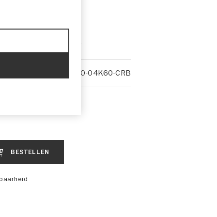
 met een matte finish.
990D0-04K60-CRB
BESTELLEN
kbaarheid