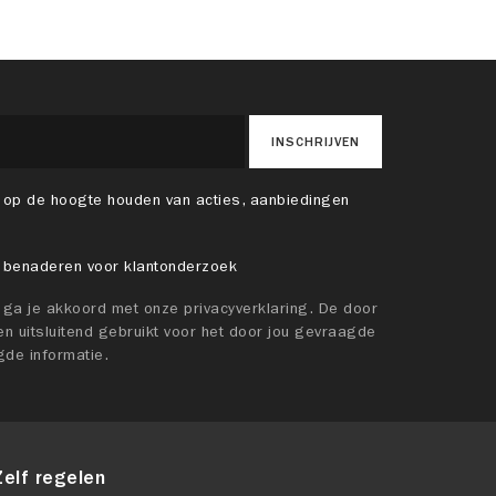
INSCHRIJVEN
 op de hoogte houden van acties, aanbiedingen
 benaderen voor klantonderzoek
t ga je akkoord met onze privacyverklaring. De door
n uitsluitend gebruikt voor het door jou gevraagde
gde informatie.
Zelf regelen