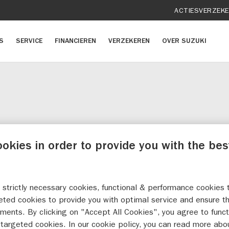
ACTIES
VERZEK
S
SERVICE
FINANCIEREN
VERZEKEREN
OVER SUZUKI
HTERKAP COVER CARBON GS
ookies in order to provide you with the bes
1000(F)
 strictly necessary cookies, functional & performance cookies 
eted cookies to provide you with optimal service and ensure t
ments. By clicking on "Accept All Cookies", you agree to funct
targeted cookies. In our cookie policy, you can read more abo