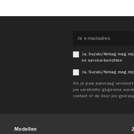
Ja, Suzuki/Nimag mag mij
en service-berichten
Ja, Suzuki/Nimag mag mij
Als je jouw aanvraag verstuur
jou verstrekte gegevens worde
contact of de door jou gevraa
Modellen