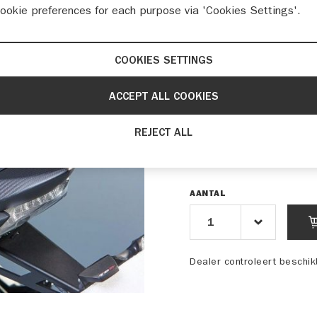
cookie preferences for each purpose via 'Cookies Settings'.
Beschrijving
COOKIES SETTINGS
Achterkap cover carbon
ACCEPT ALL COOKIES
Artikelnummer
REJECT ALL
€ 185,-
AANTAL
Dealer controleert beschi