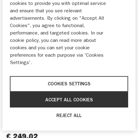
cookies to provide you with optimal service
and ensure that you see relevant
advertisements. By clicking on "Accept All
Cookies", you agree to functional,
performance, and targeted cookies. In our
cookie policy, you can read more about
cookies and you can set your cookie
preferences for each purpose via 'Cookies
Settings'.
Beschrijving
Met deze adapterplaat monteer je de Aluminium
COOKIES SETTINGS
topkoffer (38 l.) op de V-Strom 800(DE) monteren.
Artikelnummer topkoffers: Zilver 93100-25840 /
ACCEPT ALL COOKIES
Zwart 93100-25860
REJECT ALL
93800-25850
Artikelnummer
€ 249,02