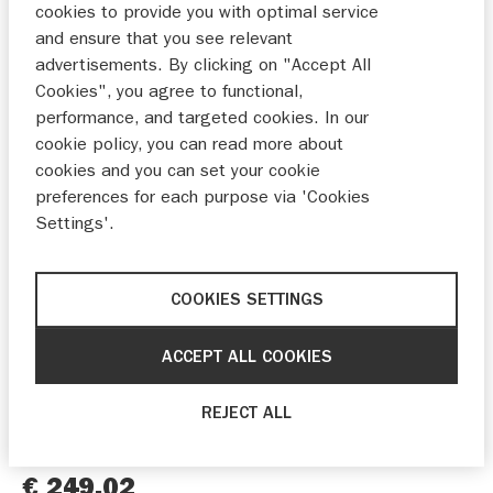
cookies to provide you with optimal service
and ensure that you see relevant
advertisements. By clicking on "Accept All
Cookies", you agree to functional,
performance, and targeted cookies. In our
cookie policy, you can read more about
cookies and you can set your cookie
preferences for each purpose via 'Cookies
Settings'.
Beschrijving
Met deze adapterplaat monteer je de Aluminium
COOKIES SETTINGS
topkoffer (38 l.) op de V-Strom 800(DE) monteren.
Artikelnummer topkoffers: Zilver 93100-25840 /
ACCEPT ALL COOKIES
Zwart 93100-25860
REJECT ALL
93800-25850
Artikelnummer
€ 249,02