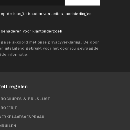
 op de hoogte houden van acties, aanbiedingen
 benaderen voor klantonderzoek
t ga je akkoord met onze privacyverklaring. De door
n uitsluitend gebruikt voor het door jou gevraagde
gde informatie.
Zelf regelen
BROCHURES & PRIJSLIJST
PROEFRIT
WERKPLAATSAFSPRAAK
INRUILEN