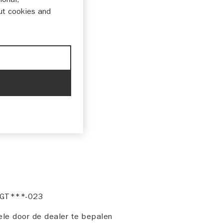
ut cookies and
van de Grand Tourer.
1,- bestaat uit:
t (2x36l.) inclusief
 koffers
-GT***-023
uele door de dealer te bepalen