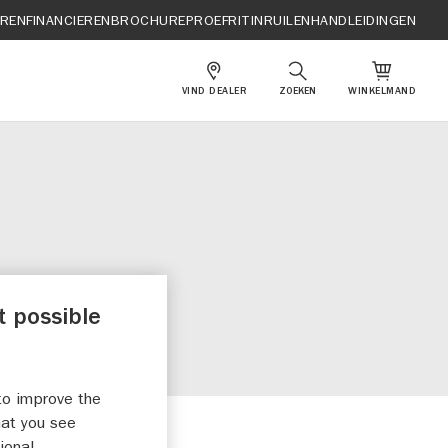
EREN
FINANCIEREN
BROCHURE
PROEFRIT
INRUILEN
HANDLEIDINGEN
VIND DEALER
ZOEKEN
WINKELMAND
t possible
to improve the
hat you see
ional,