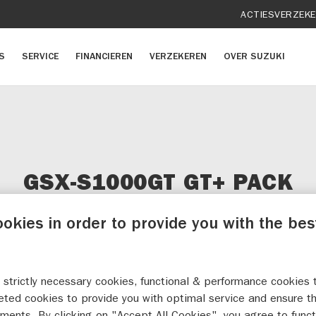
ACTIES
VERZEK
S
SERVICE
FINANCIEREN
VERZEKEREN
OVER SUZUKI
GSX-S1000GT GT+ PACK
ookies in order to provide you with the bes
 strictly necessary cookies, functional & performance cookies 
eted cookies to provide you with optimal service and ensure t
ments. By clicking on "Accept All Cookies", you agree to funct