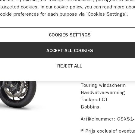
Beschrijving
targeted cookies. In our cookie policy, you can read more abo
cookie preferences for each purpose via 'Cookies Settings'.
Alle comfort aan boord 
Het pakket t.w.v € 2.05
Een complete zijkofferse
COOKIES SETTINGS
montageset
ACCEPT ALL COOKIES
sloten
kleurdelen voor op de
REJECT ALL
Touring windscherm
Handvatverwarming
Tankpad GT
Bobbins.
Artikelnummer: GSXS1
* Prijs exclusief event