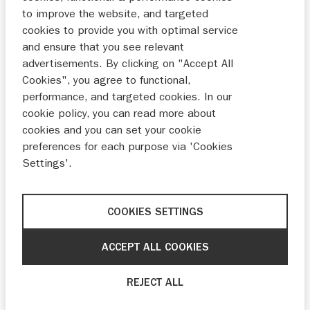
to improve the website, and targeted
cookies to provide you with optimal service
and ensure that you see relevant
advertisements. By clicking on "Accept All
Cookies", you agree to functional,
performance, and targeted cookies. In our
cookie policy, you can read more about
cookies and you can set your cookie
preferences for each purpose via 'Cookies
Beschrijving
Settings'.
Wil jij het maximale uit je V-Strom 800DE halen?
Kies dan voor dit complete pakket en voorzie jezelf
van alle gemakken.
COOKIES SETTINGS
Het pakket t.w.v. € 3.788,- bestaat uit:
ACCEPT ALL COOKIES
Een Complete set zwart aluminium zij- (2x37 l) en
top-koffers(38 l)
REJECT ALL
Handvatverwarming
Middenbok