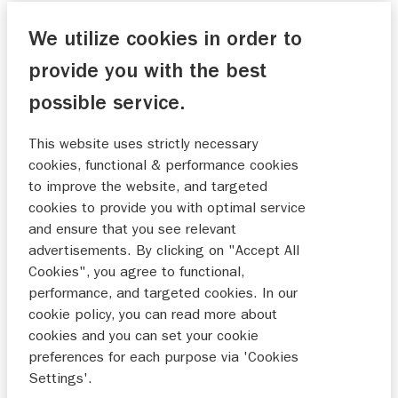
We utilize cookies in order to
provide you with the best
Verkoop
possible service.
Onderhoud
This website uses strictly necessary
cookies, functional & performance cookies
to improve the website, and targeted
cookies to provide you with optimal service
and ensure that you see relevant
Nee
advertisements. By clicking on "Accept All
22-08-2024
Cookies", you agree to functional,
performance, and targeted cookies. In our
cookie policy, you can read more about
cookies and you can set your cookie
Vriendelijk, behulpzaam en kundig personeel
preferences for each purpose via 'Cookies
Settings'.
13-08-2024