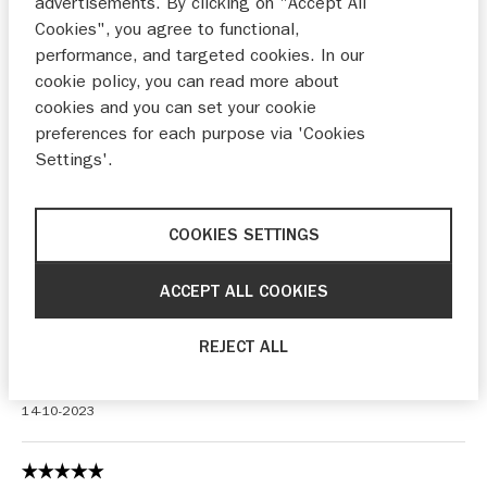
advertisements. By clicking on "Accept All
Cookies", you agree to functional,
Verkoop
performance, and targeted cookies. In our
cookie policy, you can read more about
cookies and you can set your cookie
Onderhoud
preferences for each purpose via 'Cookies
Settings'.
COOKIES SETTINGS
Netjes op de hoogte gebracht van de datum en
tijdstip van aflevering. Bekwame persoon die de
ACCEPT ALL COOKIES
aflevering deed. En de toekomst zal het moeten
bewijzen hoe we worden behandeld mochten er iets
aan de hand zijn. Maat tot nu toe 100 procent
REJECT ALL
tevreden
14-10-2023