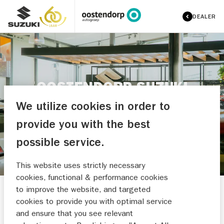
DEALER
OOSTENDORP SUZUKI
EINDHOVEN
We utilize cookies in order to
REVIEWS
provide you with the best
possible service.
This website uses strictly necessary
cookies, functional & performance cookies
to improve the website, and targeted
cookies to provide you with optimal service
9,65
and ensure that you see relevant
98 beoordelingen