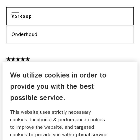
Verkoop
Onderhoud
Zo zou elke autodealer moeten zijn!
We utilize cookies in order to
18-11-2025
provide you with the best
possible service.
This website uses strictly necessary
Superfijn bedrijf, fijn personeel, aanrader!
cookies, functional & performance cookies
Breuker
to improve the website, and targeted
11-11-2025
cookies to provide you with optimal service