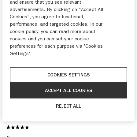
and ensure that you see relevant
advertisements. By clicking on "Accept All
Cookies", you agree to functional,
Dit is mij zesde nieuwe suzuki die ik bij auto
performance, and targeted cookies. In our
bakker heb gekocht . Ik ben erg tevreden.
cookie policy, you can read more about
van der Meer
cookies and you can set your cookie
29-09-2025
preferences for each purpose via 'Cookies
Settings'.
Dit is onze vierde suzuki. Dit keer een hele nieuwe
COOKIES SETTINGS
Swift. We gaan niet voor niets terug naar Auto
Bakker in Sassenheim. Goed advies en altijd bereid
ACCEPT ALL COOKIES
omte helpen.
Vink
REJECT ALL
16-09-2025