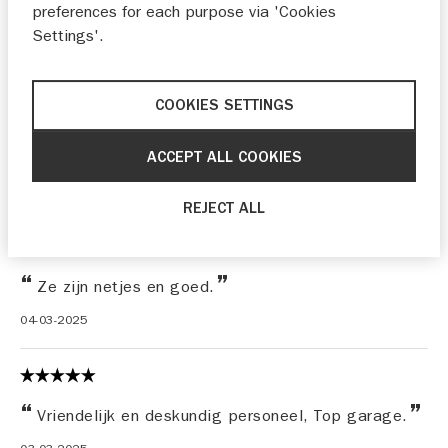
BELOVEN DOEN WAT ZE ZEGGEN KWALITEIT EN
preferences for each purpose via 'Cookies
EERLIJKHEID
Settings'.
07-03-2025
COOKIES SETTINGS
ACCEPT ALL COOKIES
Was goed!
04-03-2025
REJECT ALL
Ze zijn netjes en goed.
04-03-2025
Vriendelijk en deskundig personeel, Top garage.