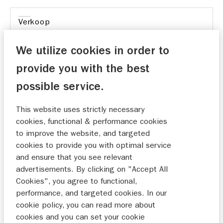
Verkoop
We utilize cookies in order to
Onderhoud
provide you with the best
possible service.
This website uses strictly necessary
Wij zijn zeer te vreden over de ontvangst en de
cookies, functional & performance cookies
behandeling bij de suzuki garage in Barneveld, zeer
to improve the website, and targeted
vriendelijke mensen bij ontvangst en luisteren bij
cookies to provide you with optimal service
problemen en het proberen op te lossen.
and ensure that you see relevant
11-03-2025
advertisements. By clicking on "Accept All
Cookies", you agree to functional,
performance, and targeted cookies. In our
cookie policy, you can read more about
ABSOLUTE AANRADER KOMEN NA WAT ZE
cookies and you can set your cookie